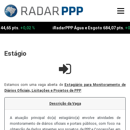
Pular
para
Menu
o
conteúdo
4,65 pts.
+0,02 %
iRadarPPP Água e Esgoto 684,07 pts.
+0,0
Estágio
Estamos com uma vaga aberta de
Estagiário para Monitoramento de
Diários Oficiais, Licitações e Projetos de PPP
.
Descrição da Vaga
A atuação principal do(a) estagiário(a) envolve atividades de
monitoramento de diários oficiais e portais públicos, com foco na
obtenção de dados atinentes aos projetos de PPP e Concessões em