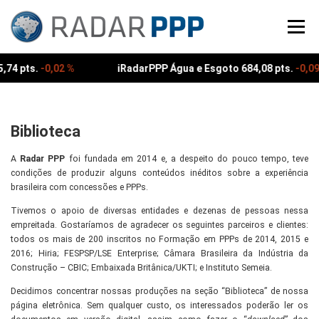
Pular
para
Menu
o
conteúdo
4 pts.
-0,02 %
iRadarPPP Água e Esgoto 684,08 pts.
-0,09 %
Biblioteca
A
Radar PPP
foi fundada em 2014 e, a despeito do pouco tempo, teve
condições de produzir alguns conteúdos inéditos sobre a experiência
brasileira com concessões e PPPs.
Tivemos o apoio de diversas entidades e dezenas de pessoas nessa
empreitada. Gostaríamos de agradecer os seguintes parceiros e clientes:
todos os mais de 200 inscritos no Formação em PPPs de 2014, 2015 e
2016; Hiria; FESPSP/LSE Enterprise; Câmara Brasileira da Indústria da
Construção – CBIC; Embaixada Britânica/UKTI; e Instituto Semeia.
Decidimos concentrar nossas produções na seção “Biblioteca” de nossa
página eletrônica. Sem qualquer custo, os interessados poderão ler os