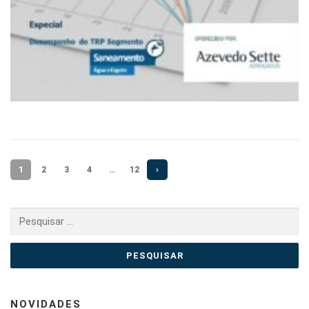
1
2
3
4
…
12
›
Pesquisar
por:
NOVIDADES