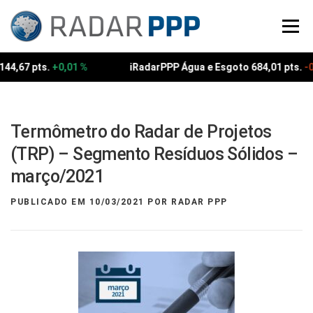
Pular
para
Menu
o
conteúdo
144,67 pts.
+0,01 %
iRadarPPP Água e Esgoto 684,01 pts.
-0
Termômetro do Radar de Projetos
(TRP) – Segmento Resíduos Sólidos –
março/2021
PUBLICADO EM
10/03/2021
POR
RADAR PPP