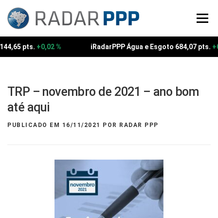
Pular
para
Menu
o
conteúdo
144,65 pts.
+0,02 %
iRadarPPP Água e Esgoto 684,07 pts.
+
TRP – novembro de 2021 – ano bom
até aqui
PUBLICADO EM
16/11/2021
POR
RADAR PPP