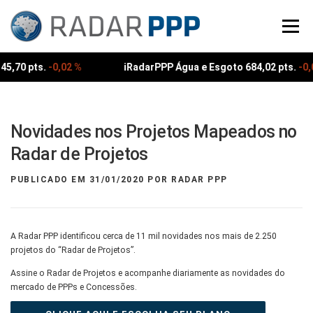
Pular
para
Menu
o
conteúdo
45,70 pts.
-0,02 %
iRadarPPP Água e Esgoto 684,02 pts.
-0,
Novidades nos Projetos Mapeados no
Radar de Projetos
PUBLICADO EM
31/01/2020
POR
RADAR PPP
A Radar PPP identificou cerca de 11 mil novidades nos mais de 2.250
projetos do “Radar de Projetos”.
Assine o Radar de Projetos e acompanhe diariamente as novidades do
mercado de PPPs e Concessões.