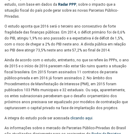
estudo, com base em dados da
Radar PPP
, sobre o impacto que a
situação fiscal do país pode gerar sobre as novas Parcerias Público-
Privadas.
O estudo aponta que 2016 será o terceiro ano consecutivo de forte
fragilidade das finanças públicas. Em 2014, o déficit primário foi de 0,6%
do PIB, atingiu 1,9% no ano passado e a expectativa é de déficit de 1,5%,
com o risco de chegar a 2% do PIB neste ano. A dívida pública em relação
ao PIB deve atingir 73,5% neste ano ante 57,2% ao final de 2014.
Ainda de acordo com o estudo, entretanto, no que se refere às PPPs, o ano
de 2015 e o início de 2016 parecem não estar tão ruins quanto a situação
fiscal brasileira. Em 2015 foram assinados 11 contratos de parceria
público-privada e em 2016 já foram assinados 2. No âmbito dos
Procedimentos de Manifestação de Interesse (PMI), em 2015 foram
publicados 103 PMIs municipais e 32 estaduais. Ou seja, aparentemente,
os entes subnacionais perceberam que o desafio orçamentário dos
próximos anos precisava ser equalizado por modelos de contratação que
capturassem o capital privado na fase de implantação dos projetos.
A integra do estudo pode ser acessada
clicando aqui
.
As informações sobre o mercado de Parcerias Público-Privadas do Brasil
são atualizadas diariamente para os assinantes do
Radar de Projetos
.