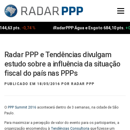
Pular
para
Menu
o
conteúdo
144,63 pts.
-0,74 %
iRadarPPP Água e Esgoto 684,10 pts.
+0
Radar PPP e Tendências divulgam
estudo sobre a influência da situação
fiscal do país nas PPPs
PUBLICADO EM
18/05/2016
POR
RADAR PPP
O
PPP Summit 2016
acontecerá dentro de 3 semanas, na cidade de São
Paulo.
Para maximizar a percepção de valor do evento para os participantes, a
organização encomendou à
Tendências Consultoria
que fizesse um