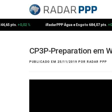
Pular
para
o
conteúdo
44,65 pts.
+0,02 %
iRadarPPP Água e Esgoto 684,07 pts.
+0
CP3P-Preparation em Wa
PUBLICADO EM
25/11/2019
POR
RADAR PPP