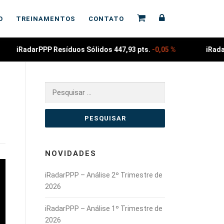
O
TREINAMENTOS
CONTATO
iRadarPPP Resíduos Sólidos 447,93 pts.
-0,05 %
iRada
Pesquisar
por:
NOVIDADES
iRadarPPP – Análise 2º Trimestre de
2026
iRadarPPP – Análise 1º Trimestre de
2026