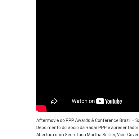
Aftermovie do PPP Awards & Conference Brazil – Sã
Depoimento do Sócio da Radar PPP e apresentador 
Abertura com Secretária Martha Seillier, Vice-Gove