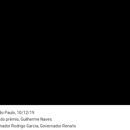
o Paulo, 10/12/19.
do prêmio, Guilherme Naves.
rnador Rodrigo Garcia, Governador Renato