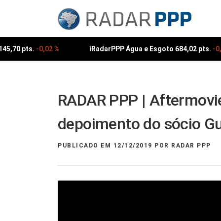
Pular
para
o
conteúdo
45,70 pts.
-0,02 %
iRadarPPP Água e Esgoto 684,02 pts.
-0,
RADAR PPP | Aftermovie
depoimento do sócio G
PUBLICADO EM
12/12/2019
POR
RADAR PPP