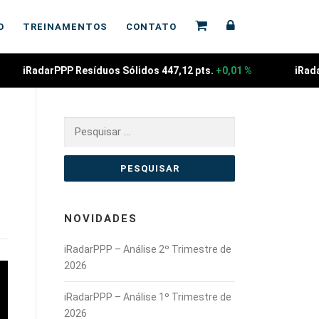
O
TREINAMENTOS
CONTATO
iRadarPPP Resíduos Sólidos 447,12 pts.
+0,01 %
iRada
Pesquisar
por:
NOVIDADES
iRadarPPP – Análise 2º Trimestre de
2026
iRadarPPP – Análise 1º Trimestre de
2026