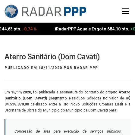
Pular
para
Menu
o
conteúdo
44,63 pts.
-0,74 %
iRadarPPP Água e Esgoto 684,10 pts.
+0
Aterro Sanitário (Dom Cavati)
PUBLICADO EM
18/11/2020
POR
RADAR PPP
Em
18/11/2020
, foi publicada a assinatura do contrato do projeto
Aterro
Sanitário (Dom Cavati)
(segmento Resíduos Sólidos) no valor de
R$
34.518.370,00
celebrado entre a Rio Novo Soluções Urbanas Eireli e a
Secretaria de Obras do Município do Município de Dom Cavati para:
Concessão de área para execução de serviços públicos,