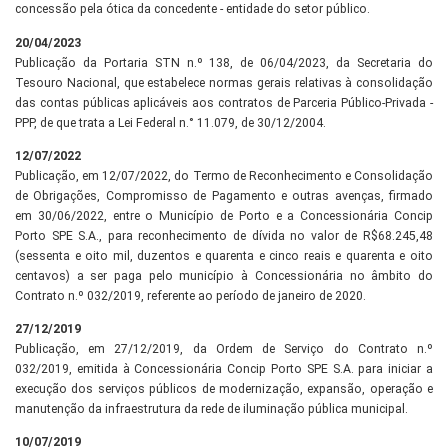
concessão pela ótica da concedente - entidade do setor público.
20/04/2023
Publicação da Portaria STN n.º 138, de 06/04/2023, da Secretaria do
Tesouro Nacional, que estabelece normas gerais relativas à consolidação
das contas públicas aplicáveis aos contratos de Parceria Público-Privada -
PPP, de que trata a Lei Federal n.° 11.079, de 30/12/2004.
12/07/2022
Publicação, em 12/07/2022, do Termo de Reconhecimento e Consolidação
de Obrigações, Compromisso de Pagamento e outras avenças, firmado
em 30/06/2022, entre o Município de Porto e a Concessionária Concip
Porto SPE S.A., para reconhecimento de dívida no valor de R$68.245,48
(sessenta e oito mil, duzentos e quarenta e cinco reais e quarenta e oito
centavos) a ser paga pelo município à Concessionária no âmbito do
Contrato n.º 032/2019, referente ao período de janeiro de 2020.
27/12/2019
Publicação, em 27/12/2019, da Ordem de Serviço do Contrato n.º
032/2019, emitida à Concessionária Concip Porto SPE S.A. para iniciar a
execução dos serviços públicos de modernização, expansão, operação e
manutenção da infraestrutura da rede de iluminação pública municipal.
10/07/2019