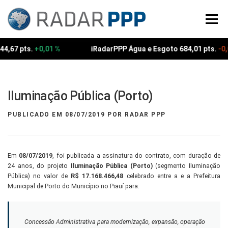
Pular
para
Menu
o
conteúdo
,67 pts.
+0,01 %
iRadarPPP Água e Esgoto 684,01 pts.
-0,0
Iluminação Pública (Porto)
PUBLICADO EM
08/07/2019
POR
RADAR PPP
Em
08/07/2019
, foi publicada a assinatura do contrato, com duração de
24 anos, do projeto
Iluminação Pública (Porto)
(segmento Iluminação
Pública) no valor de
R$ 17.168.466,48
celebrado entre a e a Prefeitura
Municipal de Porto do Município no Piauí para:
Concessão Administrativa para modernização, expansão, operação