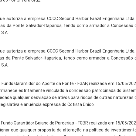
s 03 - CPSI Vera Cruz.
 que autoriza a empresa CCCC Second Harbor Brazil Engenharia Ltda.
ras da Ponte Salvador-Itaparica, tendo como armador a Concessão 
S.A..
 que autoriza a empresa CCCC Second Harbor Brazil Engenharia Ltda.
ras da Ponte Salvador-Itaparica, tendo como armador a Concessão 
S.A..
o Fundo Garantidor do Aporte da Ponte - FGAP, realizada em 15/05/202
 permanece estritamente vinculado à concessão patrocinada do Siste
 vedada qualquer desviação de ativos para riscos de outras naturezas 
legislativa e anuência expressa do Cotista Único.
 Fundo Garantidor Baiano de Parcerias - FGBP, realizada em 15/05/202
signar que qualquer proposta de alteração na política de investiment