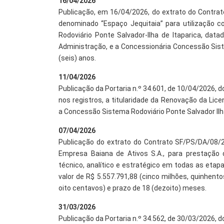
16/04/2026
Publicação, em 16/04/2026, do extrato do Contrat
denominado “Espaço Jequitaia” para utilização 
Rodoviário Ponte Salvador-Ilha de Itaparica, dat
Administração, e a Concessionária Concessão Siste
(seis) anos.
11/04/2026
Publicação da Portaria n.º 34.601, de 10/04/2026, d
nos registros, a titularidade da Renovação da Lic
a Concessão Sistema Rodoviário Ponte Salvador Ilha 
07/04/2026
Publicação do extrato do Contrato SF/PS/DA/08/2
Empresa Baiana de Ativos S.A., para prestação 
técnico, analítico e estratégico em todas as etapa
valor de R$ 5.557.791,88 (cinco milhões, quinhent
oito centavos) e prazo de 18 (dezoito) meses.
31/03/2026
Publicação da Portaria n.º 34.562, de 30/03/2026, d