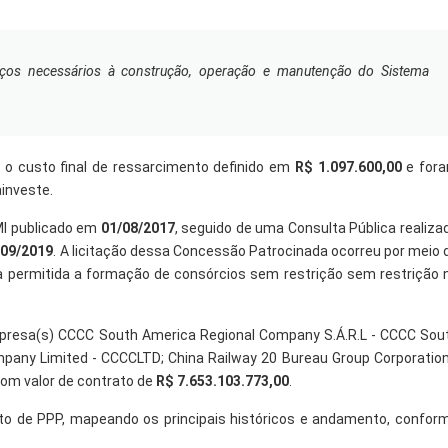
ços necessários à construção, operação e manutenção do Sistema
o custo final de ressarcimento definido em
R$ 1.097.600,00
e for
ainveste.
PMI publicado em
01/08/2017
, seguido de uma Consulta Pública realiza
/09/2019
. A licitação dessa Concessão Patrocinada ocorreu por meio 
 permitida a formação de consórcios sem restrição sem restrição 
mpresa(s) CCCC South America Regional Company S.Á.R.L - CCCC Sou
any Limited - CCCCLTD; China Railway 20 Bureau Group Corporation
com valor de contrato de
R$ 7.653.103.773,00
.
to de PPP, mapeando os principais históricos e andamento, confor