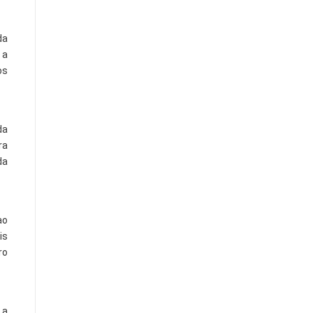
da
 a
os
da
ra
da
ao
is
ro
 a