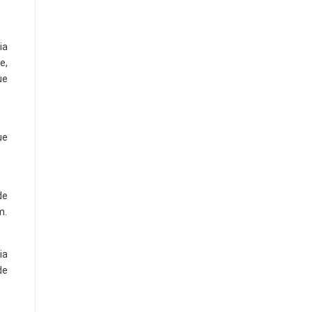
ia
e,
ue
ue
de
m.
ia
de