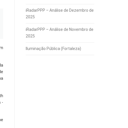
iRadarPPP – Análise de Dezembro de
2025
iRadarPPP – Análise de Novembro de
2025
am
Iluminação Pública (Fortaleza)
da
de
na
th
 -
me