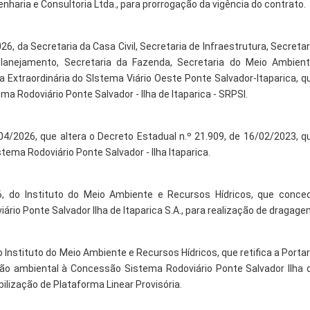
haria e Consultoria Ltda., para prorrogação da vigência do contrato.
26, da Secretaria da Casa Civil, Secretaria de Infraestrutura, Secretar
lanejamento, Secretaria da Fazenda, Secretaria do Meio Ambient
 Extraordinária do SIstema Viário Oeste Ponte Salvador-Itaparica, q
 Rodoviário Ponte Salvador - Ilha de Itaparica - SRPSI.
04/2026, que altera o Decreto Estadual n.º 21.909, de 16/02/2023, q
tema Rodoviário Ponte Salvador - Ilha Itaparica.
26, do Instituto do Meio Ambiente e Recursos Hídricos, que conce
io Ponte Salvador Ilha de Itaparica S.A., para realização de dragage
o Instituto do Meio Ambiente e Recursos Hídricos, que retifica a Portar
ção ambiental à Concessão Sistema Rodoviário Ponte Salvador Ilha 
ilização de Plataforma Linear Provisória.