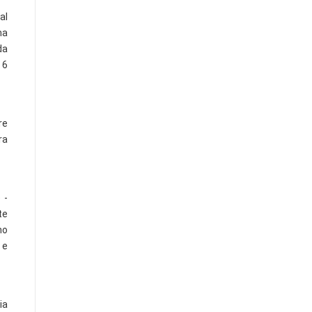
al
ma
da
 6
re
ra
 -
te
no
 e
ia