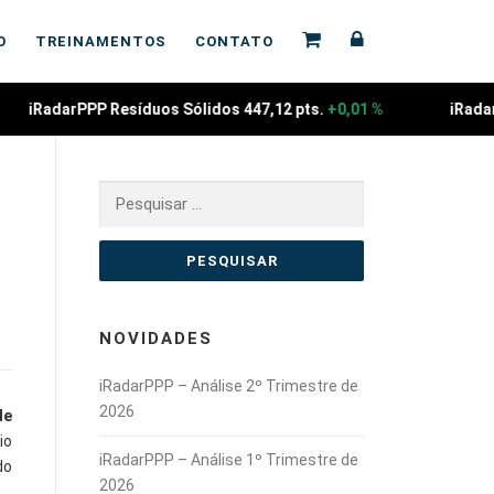
O
TREINAMENTOS
CONTATO
iRadarPPP Resíduos Sólidos 447,12 pts.
+0,01 %
iRadarP
Pesquisar
a
por:
NOVIDADES
iRadarPPP – Análise 2º Trimestre de
2026
de
io
iRadarPPP – Análise 1º Trimestre de
do
2026