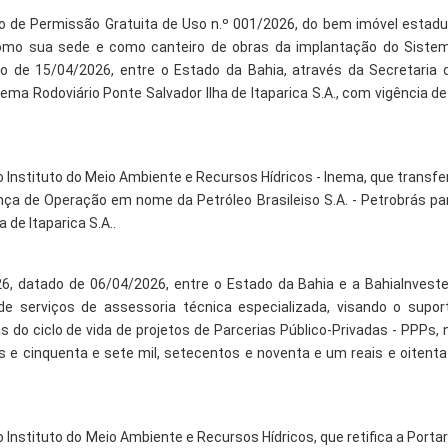
o de Permissão Gratuita de Uso n.º 001/2026, do bem imóvel estadu
como sua sede e como canteiro de obras da implantação do Siste
ado de 15/04/2026, entre o Estado da Bahia, através da Secretaria 
ma Rodoviário Ponte Salvador Ilha de Itaparica S.A., com vigência de
o Instituto do Meio Ambiente e Recursos Hídricos - Inema, que transfe
ença de Operação em nome da Petróleo Brasileiso S.A. - Petrobrás pa
de Itaparica S.A..
6, datado de 06/04/2026, entre o Estado da Bahia e a BahiaInveste
de serviços de assessoria técnica especializada, visando o supor
s do ciclo de vida de projetos de Parcerias Público-Privadas - PPPs, 
os e cinquenta e sete mil, setecentos e noventa e um reais e oitenta
o Instituto do Meio Ambiente e Recursos Hídricos, que retifica a Portar