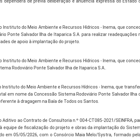
es dependerá de prévia deliberação e anuência expressa do Estado 
do Instituto do Meio Ambiente e Recursos Hídricos - Inema, que conce
io Ponte Salvador Ilha de Itaparica S.A. para realizar readequações 
ades de apoio à implantação do projeto.
do Instituto do Meio Ambiente e Recursos Hídricos - Inema, que conce
ma Rodoviário Ponte Salvador Ilha de Itaparica S.A..
o Instituto do Meio Ambiente e Recursos Hídricos - Inema, que transfe
ental em nome da Concessão Sistema Rodoviário Ponte Salvador Ilha 
, referente à dragagem na Baía de Todos os Santos.
 Aditivo ao Contrato de Consultoria n.º 004-CT085-2021/SEINFRA, pa
 à equipe de fiscalização do projeto e obras da implantação do Siste
inado em 05/05/2026, com o Consórcio Maia Melo/Systra, formado pel