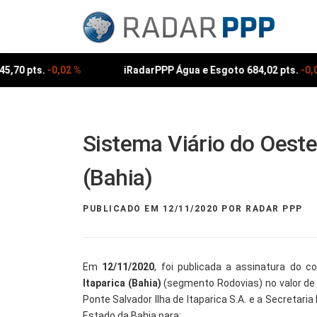
Pular
para
o
conteúdo
,70 pts.
-0,02 %
iRadarPPP Água e Esgoto 684,02 pts.
-0,01
Sistema Viário do Oeste
(Bahia)
PUBLICADO EM
12/11/2020
POR
RADAR PPP
Em
12/11/2020
, foi publicada a assinatura do c
Itaparica (Bahia)
(segmento Rodovias) no valor d
Ponte Salvador Ilha de Itaparica S.A. e a Secretari
Estado da Bahia para: