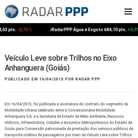
Pular
para
Menu
o
conteúdo
63 pts.
-0,74 %
iRadarPPP Água e Esgoto 684,10 pts.
+0,01
Veículo Leve sobre Trilhos no Eixo
Anhanguera (Goiás)
PUBLICADO EM
16/04/2015
POR
RADAR PPP
Em 16/04/2015, foi publicada a assinatura do contrato do segmento de
Mobilidade Urbana celebrado entre a Concessionária Mobilidade
Anhanguera S.A. e a Secretaria de Estado de Meio Ambiente, Recursos
Hídricos, Infraestrutura, Cidades e Assuntos Metropolitanos do Estado de
Goiás para Concessão patrocinada da prestação dos serviços públicos de
transporte coletivo de passageiros por meio de Veículo Leve sobre Trilhos