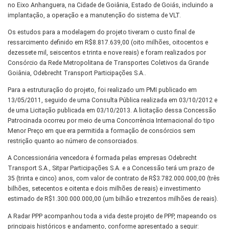
no Eixo Anhanguera, na Cidade de Goiânia, Estado de Goiás, incluindo a
implantação, a operação e a manutenção do sistema de VLT.
Os estudos para a modelagem do projeto tiveram o custo final de
ressarcimento definido em R$8.817.639,00 (oito milhões, oitocentos e
dezessete mil, seiscentos e trinta e nove reais) e foram realizados por
Consórcio da Rede Metropolitana de Transportes Coletivos da Grande
Goiânia, Odebrecht Transport Participações S.A..
Para a estruturação do projeto, foi realizado um PMI publicado em
13/05/2011, seguido de uma Consulta Pública realizada em 03/10/2012 e
de uma Licitação publicada em 03/10/2013. A licitação dessa Concessão
Patrocinada ocorreu por meio de uma Concorrência Internacional do tipo
Menor Preço em que era permitida a formação de consórcios sem
restrição quanto ao número de consorciados.
A Concessionária vencedora é formada pelas empresas Odebrecht
Transport S.A., Sitpar Participações S.A. e a Concessão terá um prazo de
35 (trinta e cinco) anos, com valor de contrato de R$3.782.000.000,00 (três
bilhões, setecentos e oitenta e dois milhões de reais) e investimento
estimado de R$1.300.000.000,00 (um bilhão e trezentos milhões de reais).
A Radar PPP acompanhou toda a vida deste projeto de PPP, mapeando os
principais históricos e andamento, conforme apresentado a seguir: