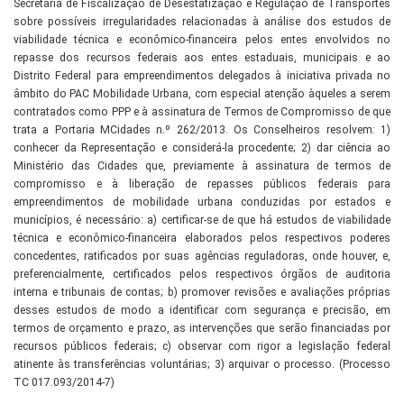
Secretaria de Fiscalização de Desestatização e Regulação de Transportes
sobre possíveis irregularidades relacionadas à análise dos estudos de
viabilidade técnica e econômico-financeira pelos entes envolvidos no
repasse dos recursos federais aos entes estaduais, municipais e ao
Distrito Federal para empreendimentos delegados à iniciativa privada no
âmbito do PAC Mobilidade Urbana, com especial atenção àqueles a serem
contratados como PPP e à assinatura de Termos de Compromisso de que
trata a Portaria MCidades n.º 262/2013. Os Conselheiros resolvem: 1)
conhecer da Representação e considerá-la procedente; 2) dar ciência ao
Ministério das Cidades que, previamente à assinatura de termos de
compromisso e à liberação de repasses públicos federais para
empreendimentos de mobilidade urbana conduzidas por estados e
municípios, é necessário: a) certificar-se de que há estudos de viabilidade
técnica e econômico-financeira elaborados pelos respectivos poderes
concedentes, ratificados por suas agências reguladoras, onde houver, e,
preferencialmente, certificados pelos respectivos órgãos de auditoria
interna e tribunais de contas; b) promover revisões e avaliações próprias
desses estudos de modo a identificar com segurança e precisão, em
termos de orçamento e prazo, as intervenções que serão financiadas por
recursos públicos federais; c) observar com rigor a legislação federal
atinente às transferências voluntárias; 3) arquivar o processo. (Processo
TC 017.093/2014-7)