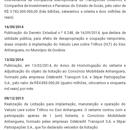
interveniência da Companhia Metropolitana de Transportes Coletivos e
Companhia de Investimentos e Parcerias do Estado de Goiás, pelo valor de
R$ 3.782.000.000,00 (três bilhões, setecentos e oitenta e dois milhões de
reais).
16/09/2014
Publicação do Decreto Estadual n.º 8.248, de 16/09/2014, que declara de
utilidade pública, para efeito de desapropriação e ocupação temporária,
áreas visando à implantação do Veículo Leve sobre Trilhos (VLT) do Eixo
Anhanguera, no Município de Goiânia.
13/02/2014
Publicação, em 13/02/2014, do Aviso de Homologação do certame e
Adjudicação do objeto da licitação ao Consórcio Mobilidade Anhanguera,
formado pela empresas Odebrecht Transport S.A. e Sitpar Participações
S.A., pelo valor de R$4.850.000,00 (quatro milhões, oitocentos e cinquenta
mil reais) por mês.
09/12/2013
Realização da Licitação para implantação, manutenção e operação do
Veículo Leve sobre Trilhos no Eixo Anhanguera. O certame contou com a
participação apenas de 1 (um) licitante, o Consórcio Mobilidade
Anhanguera, formado pelas empresas Odebrecht Transport S.A. e Sitpar
Participações S.A., que foi declarado vencedor da licitação.