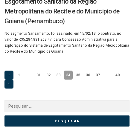
Esgotamento Sanitário da Região
Metropolitana do Recife e do Município de
Goiana (Pernambuco)
No segmento Saneamento, foi assinado, em 15/02/13, o contrato, no
valor de R$5.284.831.263,47, para Concessão Administrativa para a
exploração do Sistema de Esgotamento Sanitário da Região Metropolitana
do Recife e do Município de Goiana.
‹
1
…
31
32
33
34
35
36
37
…
40
›
Pesquisar
por: