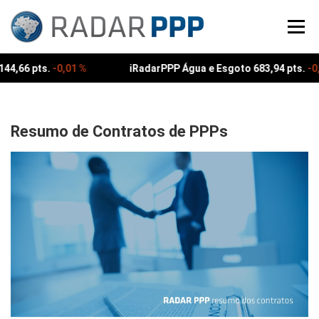
Pular
para
Menu
o
conteúdo
44,66 pts.
-0,01 %
iRadarPPP Água e Esgoto 683,94 pts.
-0,
Resumo de Contratos de PPPs